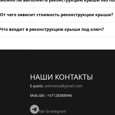
Можно ли выполнить реконструкцию крыши без по
От чего зависит стоимость реконструкции крыши?
Что входит в реконструкцию крыши под ключ?
НАШИ КОНТАКТЫ
E-pasts:
avtimesia@gmail.com
Mob.tālr.: +37128388946
fab fa-telegram