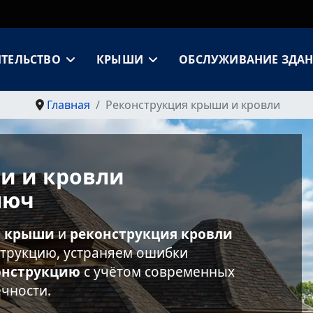
ИТЕЛЬСТВО
КРЫШИ
ОБСЛУЖИВАНИЕ ЗДА
Главная
Реконструкция крыши и кровли
и и кровли
люч
я крыши
и
реконструкция кровли
струкцию, устраняем ошибки
онструкцию
с учётом современных
ечности.