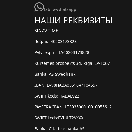
fab fa-whatsapp
НАШИ РЕКВИЗИТЫ
SIA AV TIME
Reģ.nr.: 40203173828
PVN reģ.nr.: LV40203173828
Kurzemes prospekts 3d, Rīga, LV-1067
Banka: AS Swedbank
IBAN: LV98HABA0551047104557
SWIFT kods: HABALV22
PAYSERA IBAN: LT393500010010055612
SWIFT kods:EVIULT2VXXX
Banka: Citadele banka AS