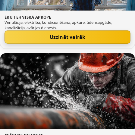
ĒKU TEHNISKĀ APKOPE
Ventilācija, elektrība, kondicionēšana, apkure, ūdensapgāde,
kanalizācija, avārijas dienests.
Uzzināt vairāk