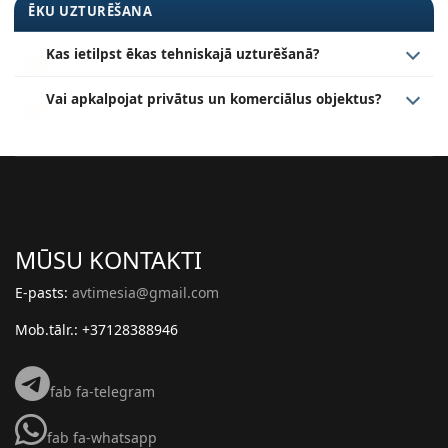
ĒKU UZTURĒŠANA
Kas ietilpst ēkas tehniskajā uzturēšanā?
Vai apkalpojat privātus un komerciālus objektus?
MŪSU KONTAKTI
E-pasts:
avtimesia@gmail.com
Mob.tālr.: +37128388946
fab fa-telegram
fab fa-whatsapp