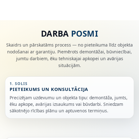
DARBA
POSMI
Skaidrs un pārskatāms process — no pieteikuma līdz objekta
nodošanai ar garantiju. Piemērots demontāžai, būvniecībai,
jumtu darbiem, ēku tehniskajai apkopei un avārijas
situācijām.
1. SOLIS
PIETEIKUMS UN KONSULTĀCIJA
Precizējam uzdevumu un objekta tipu: demontāža, jumts,
ēku apkope, avārijas izsaukums vai būvdarbi. Sniedzam
sākotnējo rīcības plānu un aptuvenos termiņus.