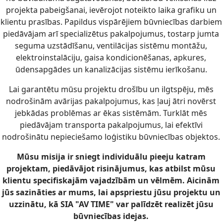
projekta pabeigšanai, ievērojot noteikto laika grafiku un
klientu prasības. Papildus vispārējiem būvniecības darbiem
piedāvājam arī specializētus pakalpojumus, tostarp jumta
seguma uzstādīšanu, ventilācijas sistēmu montāžu,
elektroinstalāciju, gaisa kondicionēšanas, apkures,
ūdensapgādes un kanalizācijas sistēmu ierīkošanu.
Lai garantētu mūsu projektu drošību un ilgtspēju, mēs
nodrošinām avārijas pakalpojumus, kas ļauj ātri novērst
jebkādas problēmas ar ēkas sistēmām. Turklāt mēs
piedāvājam transporta pakalpojumus, lai efektīvi
nodrošinātu nepieciešamo loģistiku būvniecības objektos.
Mūsu misija ir sniegt individuālu pieeju katram
projektam, piedāvājot risinājumus, kas atbilst mūsu
klientu specifiskajām vajadzībām un vēlmēm. Aicinām
jūs sazināties ar mums, lai apspriestu jūsu projektu un
uzzinātu, kā SIA "AV TIME" var palīdzēt realizēt jūsu
būvniecības idejas.