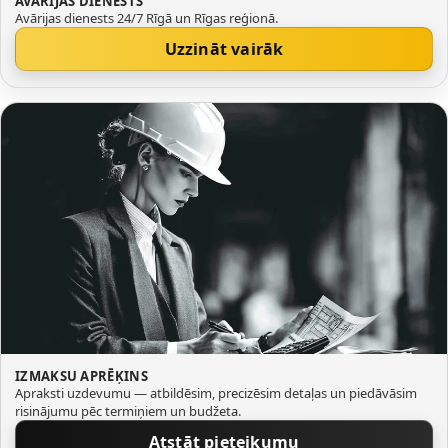
AVĀRIJAS DIENESTS
Avārijas dienests 24/7 Rīgā un Rīgas reģionā.
Uzzināt vairāk
IZMAKSU APRĒĶINS
Apraksti uzdevumu — atbildēsim, precizēsim detaļas un piedāvāsim
risinājumu pēc termiņiem un budžeta.
Atstāt pieteikumu