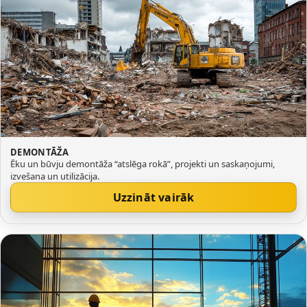
DEMONTĀŽA
Ēku un būvju demontāža “atslēga rokā”, projekti un saskaņojumi,
izvešana un utilizācija.
Uzzināt vairāk