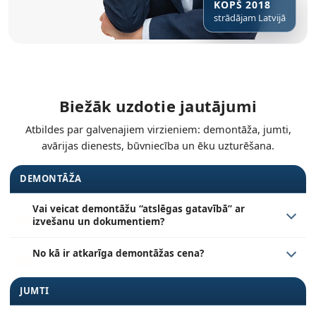
KOPŠ 2018
strādājam Latvijā
Biežāk uzdotie jautājumi
Atbildes par galvenajiem virzieniem: demontāža, jumti,
avārijas dienests, būvniecība un ēku uzturēšana.
DEMONTĀŽA
Vai veicat demontāžu “atslēgas gatavībā” ar
izvešanu un dokumentiem?
No kā ir atkarīga demontāžas cena?
JUMTI