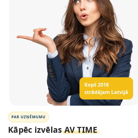
Kopš 2018
strādājam Latvijā
PAR UZŅĒMUMU
Kāpēc izvēlas
AV TIME