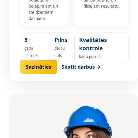
noplūdēm,
darba posmu un
bojājumiem un
fiksējam rezultātu.
steidzamiem
darbiem.
8+
Pilns
Kvalitātes
kontrole
gadu
darbu
pieredze
cikls
katrā posmā
Sazināties
Skatīt darbus →