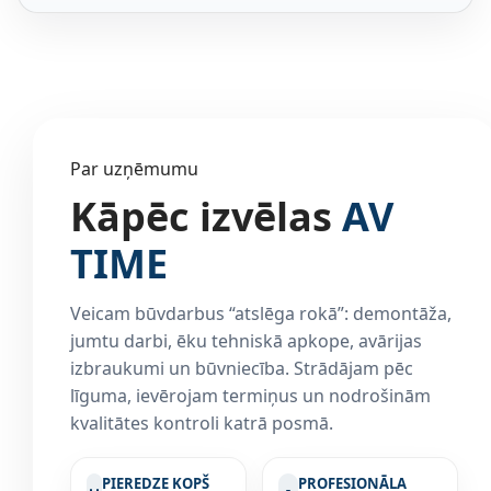
Par uzņēmumu
Kāpēc izvēlas
AV
TIME
Veicam būvdarbus “atslēga rokā”: demontāža,
jumtu darbi, ēku tehniskā apkope, avārijas
izbraukumi un būvniecība. Strādājam pēc
līguma, ievērojam termiņus un nodrošinām
kvalitātes kontroli katrā posmā.
PIEREDZE KOPŠ
PROFESIONĀLA