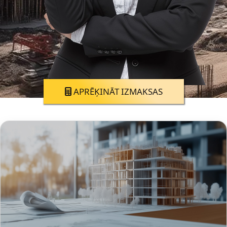
APRĒĶINĀT IZMAKSAS