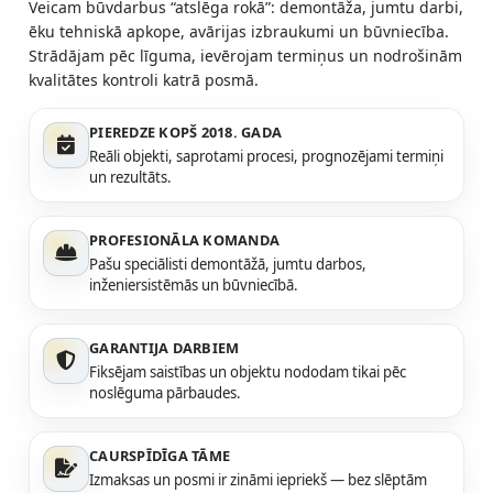
Veicam būvdarbus “atslēga rokā”: demontāža, jumtu darbi,
ēku tehniskā apkope, avārijas izbraukumi un būvniecība.
Strādājam pēc līguma, ievērojam termiņus un nodrošinām
kvalitātes kontroli katrā posmā.
PIEREDZE KOPŠ 2018. GADA
Reāli objekti, saprotami procesi, prognozējami termiņi
un rezultāts.
PROFESIONĀLA KOMANDA
Pašu speciālisti demontāžā, jumtu darbos,
inženiersistēmās un būvniecībā.
GARANTIJA DARBIEM
Fiksējam saistības un objektu nododam tikai pēc
noslēguma pārbaudes.
CAURSPĪDĪGA TĀME
Izmaksas un posmi ir zināmi iepriekš — bez slēptām