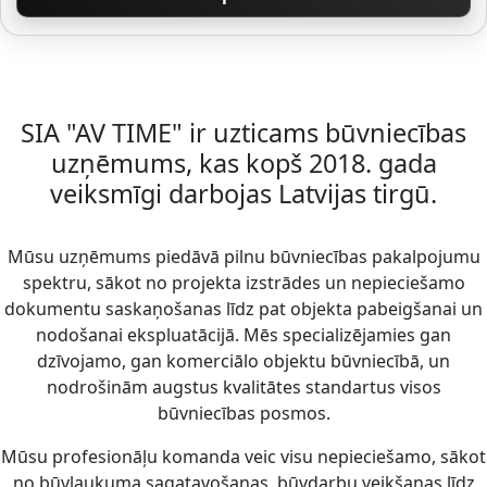
SIA "AV TIME" ir uzticams būvniecības
uzņēmums, kas kopš 2018. gada
veiksmīgi darbojas Latvijas tirgū.
Mūsu uzņēmums piedāvā pilnu būvniecības pakalpojumu
spektru, sākot no projekta izstrādes un nepieciešamo
dokumentu saskaņošanas līdz pat objekta pabeigšanai un
nodošanai ekspluatācijā. Mēs specializējamies gan
dzīvojamo, gan komerciālo objektu būvniecībā, un
nodrošinām augstus kvalitātes standartus visos
būvniecības posmos.
Mūsu profesionāļu komanda veic visu nepieciešamo, sākot
no būvlaukuma sagatavošanas, būvdarbu veikšanas līdz