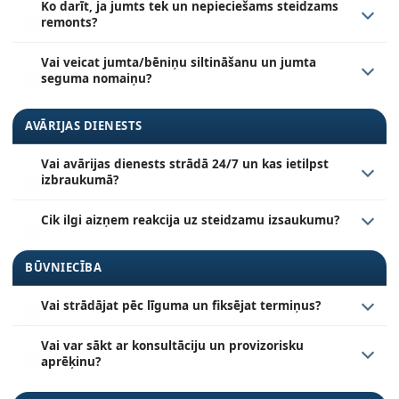
Ko darīt, ja jumts tek un nepieciešams steidzams
remonts?
Vai veicat jumta/bēniņu siltināšanu un jumta
seguma nomaiņu?
AVĀRIJAS DIENESTS
Vai avārijas dienests strādā 24/7 un kas ietilpst
izbraukumā?
Cik ilgi aizņem reakcija uz steidzamu izsaukumu?
BŪVNIECĪBA
Vai strādājat pēc līguma un fiksējat termiņus?
Vai var sākt ar konsultāciju un provizorisku
aprēķinu?