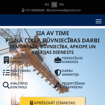
RU
LV
EN
+37128388946
avtimesia@gmail.com
SIA AV TIME
PILNA CIKLA BŪVNIECĪBAS DARBI
DEMONTĀŽA, BŪVNIECĪBA, APKOPE UN
AVĀRIJAS DIENESTS
8 GADU
PIEREDZĒJUSI
PIEREDZE
KOMANDA
PILNS DARBU
DARBU
CIKLS
GARANTIJA
KVALITĀTES
PROJEKTĒŠANA
KONTROLE
UN APRĒĶINS
APRĒĶINĀT IZMAKSAS