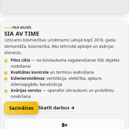
PAR MUMS
SIA AV TIME
Uzticams būvniecības uzņēmums Latvijā kopš 2018. gada:
demontāža, būvniecība, ēku tehniskā apkope un avārijas
dienests.
Pilns cikls
— no būvlaukuma sagatavošanas līdz objekta
nodošanai
Kvalitātes kontrole
un termiņu ievērošana
Inženiersistēmas
: ventilācija, elektrība, apkure,
ūdensapgāde, kanalizācija
Avārijas serviss
— operatīvi izbraukumi un problēmu
novēršana
Skatīt darbus →
Sazināties
8+