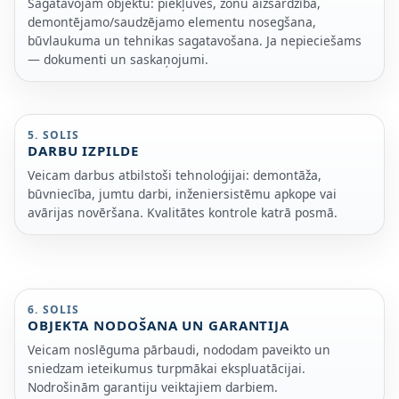
Sagatavojam objektu: piekļuves, zonu aizsardzība,
demontējamo/saudzējamo elementu nosegšana,
būvlaukuma un tehnikas sagatavošana. Ja nepieciešams
— dokumenti un saskaņojumi.
5. SOLIS
DARBU IZPILDE
Veicam darbus atbilstoši tehnoloģijai: demontāža,
būvniecība, jumtu darbi, inženiersistēmu apkope vai
avārijas novēršana. Kvalitātes kontrole katrā posmā.
6. SOLIS
OBJEKTA NODOŠANA UN GARANTIJA
Veicam noslēguma pārbaudi, nododam paveikto un
sniedzam ieteikumus turpmākai ekspluatācijai.
Nodrošinām garantiju veiktajiem darbiem.