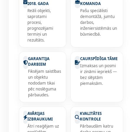
2018. GADA
KOMANDA
Reāli objekti,
Pašu speciālisti
saprotami
demontāžā, jumtu
procesi,
darbos,
prognozējami
inženiersistēmās un
termiņi un
būvniecībā.
rezultāts.
GARANTIJA
CAURSPĪDĪGA TĀME
DARBIEM
Izmaksas un posmi
Fiksējam saistības
ir zināmi iepriekš —
un objektu
bez slēptām
nododam tikai
piemaksām.
pēc noslēguma
pārbaudes.
AVĀRIJAS
KVALITĀTES
IZBRAUKUMI
KONTROLE
Ātri reaģējam uz
Pārbaudām katru