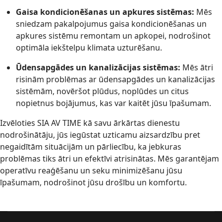
Gaisa kondicionēšanas un apkures sistēmas:
Mēs
sniedzam pakalpojumus gaisa kondicionēšanas un
apkures sistēmu remontam un apkopei, nodrošinot
optimāla iekštelpu klimata uzturēšanu.
Ūdensapgādes un kanalizācijas sistēmas:
Mēs ātri
risinām problēmas ar ūdensapgādes un kanalizācijas
sistēmām, novēršot plūdus, noplūdes un citus
nopietnus bojājumus, kas var kaitēt jūsu īpašumam.
Izvēloties SIA AV TIME kā savu ārkārtas dienestu
nodrošinātāju, jūs iegūstat uzticamu aizsardzību pret
negaidītām situācijām un pārliecību, ka jebkuras
problēmas tiks ātri un efektīvi atrisinātas. Mēs garantējam
operatīvu reaģēšanu un seku minimizēšanu jūsu
īpašumam, nodrošinot jūsu drošību un komfortu.