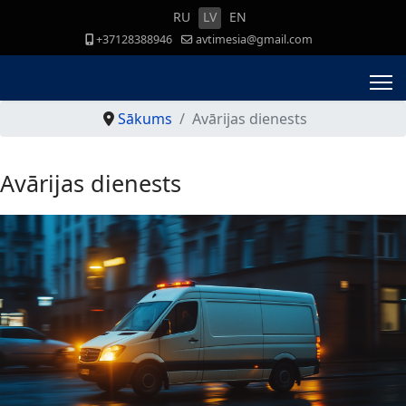
RU
LV
EN
+37128388946
avtimesia@gmail.com
Sākums
Avārijas dienests
Avārijas dienests