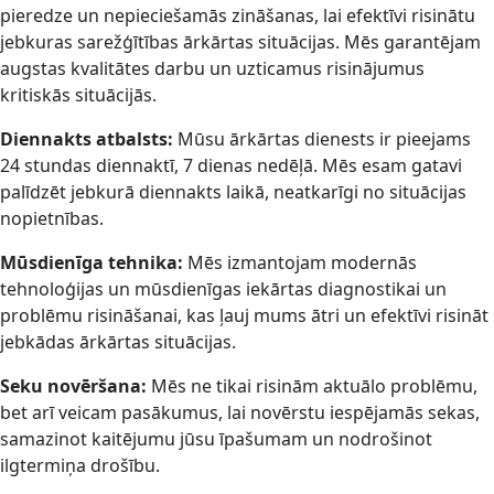
pieredze un nepieciešamās zināšanas, lai efektīvi risinātu
jebkuras sarežģītības ārkārtas situācijas. Mēs garantējam
augstas kvalitātes darbu un uzticamus risinājumus
kritiskās situācijās.
Diennakts atbalsts:
Mūsu ārkārtas dienests ir pieejams
24 stundas diennaktī, 7 dienas nedēļā. Mēs esam gatavi
palīdzēt jebkurā diennakts laikā, neatkarīgi no situācijas
nopietnības.
Mūsdienīga tehnika:
Mēs izmantojam modernās
tehnoloģijas un mūsdienīgas iekārtas diagnostikai un
problēmu risināšanai, kas ļauj mums ātri un efektīvi risināt
jebkādas ārkārtas situācijas.
Seku novēršana:
Mēs ne tikai risinām aktuālo problēmu,
bet arī veicam pasākumus, lai novērstu iespējamās sekas,
samazinot kaitējumu jūsu īpašumam un nodrošinot
ilgtermiņa drošību.