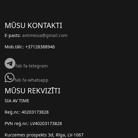
MŪSU KONTAKTI
E-pasts:
avtimesia@gmail.com
Mob.tālr.: +37128388946
fab fa-telegram
fab fa-whatsapp
MŪSU REKVIZĪTI
SIA AV TIME
Reģ.nr.: 40203173828
PVN reģ.nr.: LV40203173828
Kurzemes prospekts 3d, Rīga, LV-1067