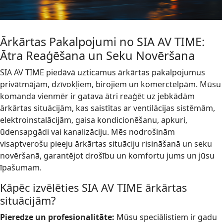
Ārkārtas Pakalpojumi no SIA AV TIME:
Ātra Reaģēšana un Seku Novēršana
SIA AV TIME piedāvā uzticamus ārkārtas pakalpojumus
privātmājām, dzīvokļiem, birojiem un komerctelpām. Mūsu
komanda vienmēr ir gatava ātri reaģēt uz jebkādām
ārkārtas situācijām, kas saistītas ar ventilācijas sistēmām,
elektroinstalācijām, gaisa kondicionēšanu, apkuri,
ūdensapgādi vai kanalizāciju. Mēs nodrošinām
visaptverošu pieeju ārkārtas situāciju risināšanā un seku
novēršanā, garantējot drošību un komfortu jums un jūsu
īpašumam.
Kāpēc izvēlēties SIA AV TIME ārkārtas
situācijām?
Pieredze un profesionalitāte:
Mūsu speciālistiem ir gadu