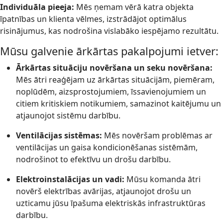
Individuāla pieeja:
Mēs ņemam vērā katra objekta
īpatnības un klienta vēlmes, izstrādājot optimālus
risinājumus, kas nodrošina vislabāko iespējamo rezultātu.
Mūsu galvenie ārkārtas pakalpojumi ietver:
Ārkārtas situāciju novēršana un seku novēršana:
Mēs ātri reaģējam uz ārkārtas situācijām, piemēram,
noplūdēm, aizsprostojumiem, īssavienojumiem un
citiem kritiskiem notikumiem, samazinot kaitējumu un
atjaunojot sistēmu darbību.
Ventilācijas sistēmas:
Mēs novēršam problēmas ar
ventilācijas un gaisa kondicionēšanas sistēmām,
nodrošinot to efektīvu un drošu darbību.
Elektroinstalācijas un vadi:
Mūsu komanda ātri
novērš elektrības avārijas, atjaunojot drošu un
uzticamu jūsu īpašuma elektriskās infrastruktūras
darbību.