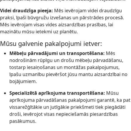
Videi draudzīga pieeja:
Mēs ievērojam videi draudzīgu
praksi, īpaši būvgružu izvešanas un pārstrādes procesā.
Mēs ievērojam visas vides aizsardzības prasības, lai
mazinātu mūsu ietekmi uz planētu.
Mūsu galvenie pakalpojumi ietver:
Mēbeļu pārvadājumi un transportēšana:
Mēs
nodrošinām rūpīgu un drošu mēbeļu pārvadāšanu,
tostarp iesaiņošanas un montāžas pakalpojumus,
īpašu uzmanību pievēršot jūsu mantu aizsardzībai no
bojājumiem.
Specializētā aprīkojuma transportēšana:
Mūsu
aprīkojuma pārvadāšanas pakalpojumi garantē, ka pat
vissarežģītākie un jutīgākie priekšmeti tiek piegādāti
droši, ievērojot visas nepieciešamās piesardzības
pasākumus.