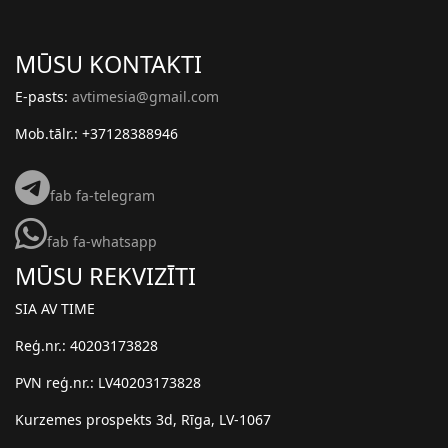
MŪSU KONTAKTI
E-pasts:
avtimesia@gmail.com
Mob.tālr.: +37128388946
fab fa-telegram
fab fa-whatsapp
MŪSU REKVIZĪTI
SIA AV TIME
Reģ.nr.: 40203173828
PVN reģ.nr.: LV40203173828
Kurzemes prospekts 3d, Rīga, LV-1067