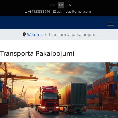
RU
LV
EN
+37128388946
avtimesia@gmail.com
Sākums
Transporta pakalpojumi
Transporta Pakalpojumi