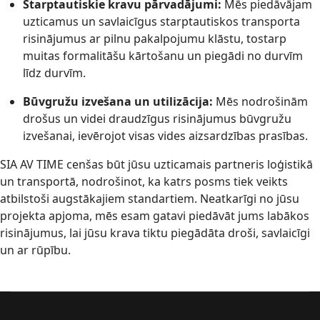
Starptautiskie kravu pārvadājumi:
Mēs piedāvājam
uzticamus un savlaicīgus starptautiskos transporta
risinājumus ar pilnu pakalpojumu klāstu, tostarp
muitas formalitāšu kārtošanu un piegādi no durvīm
līdz durvīm.
Būvgružu izvešana un utilizācija:
Mēs nodrošinām
drošus un videi draudzīgus risinājumus būvgružu
izvešanai, ievērojot visas vides aizsardzības prasības.
SIA AV TIME cenšas būt jūsu uzticamais partneris loģistikā
un transportā, nodrošinot, ka katrs posms tiek veikts
atbilstoši augstākajiem standartiem. Neatkarīgi no jūsu
projekta apjoma, mēs esam gatavi piedāvāt jums labākos
risinājumus, lai jūsu krava tiktu piegādāta droši, savlaicīgi
un ar rūpību.