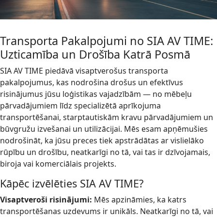
Transporta Pakalpojumi no SIA AV TIME:
Uzticamība un Drošība Katrā Posmā
SIA AV TIME piedāvā visaptverošus transporta
pakalpojumus, kas nodrošina drošus un efektīvus
risinājumus jūsu loģistikas vajadzībām — no mēbeļu
pārvadājumiem līdz specializētā aprīkojuma
transportēšanai, starptautiskām kravu pārvadājumiem un
būvgružu izvešanai un utilizācijai. Mēs esam apņēmušies
nodrošināt, ka jūsu preces tiek apstrādātas ar vislielāko
rūpību un drošību, neatkarīgi no tā, vai tas ir dzīvojamais,
biroja vai komerciālais projekts.
Kāpēc izvēlēties SIA AV TIME?
Visaptveroši risinājumi:
Mēs apzināmies, ka katrs
transportēšanas uzdevums ir unikāls. Neatkarīgi no tā, vai