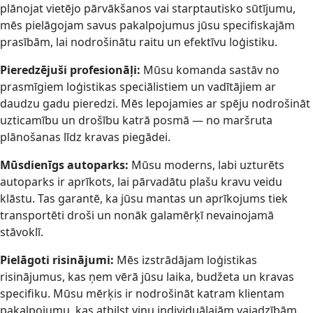
plānojat vietējo pārvākšanos vai starptautisko sūtījumu,
mēs pielāgojam savus pakalpojumus jūsu specifiskajām
prasībām, lai nodrošinātu raitu un efektīvu loģistiku.
Pieredzējuši profesionāļi:
Mūsu komanda sastāv no
prasmīgiem loģistikas speciālistiem un vadītājiem ar
daudzu gadu pieredzi. Mēs lepojamies ar spēju nodrošināt
uzticamību un drošību katrā posmā — no maršruta
plānošanas līdz kravas piegādei.
Mūsdienīgs autoparks:
Mūsu moderns, labi uzturēts
autoparks ir aprīkots, lai pārvadātu plašu kravu veidu
klāstu. Tas garantē, ka jūsu mantas un aprīkojums tiek
transportēti droši un nonāk galamērķī nevainojamā
stāvoklī.
Pielāgoti risinājumi:
Mēs izstrādājam loģistikas
risinājumus, kas ņem vērā jūsu laika, budžeta un kravas
specifiku. Mūsu mērķis ir nodrošināt katram klientam
pakalpojumu, kas atbilst viņu individuālajām vajadzībām.