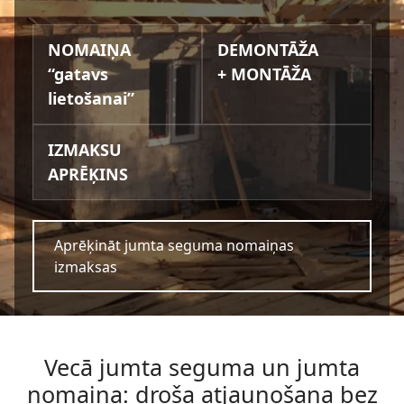
NOMAIŅA
DEMONTĀŽA
“gatavs
+ MONTĀŽA
lietošanai”
IZMAKSU
APRĒĶINS
Aprēķināt jumta seguma nomaiņas
izmaksas
Vecā jumta seguma un jumta
nomaiņa: droša atjaunošana bez