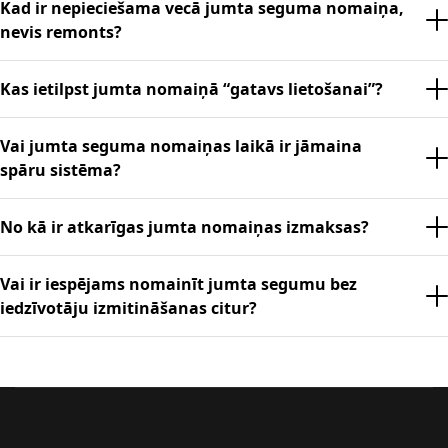
Kad ir nepieciešama vecā jumta seguma nomaiņa,
nevis remonts?
Kas ietilpst jumta nomaiņā “gatavs lietošanai”?
Vai jumta seguma nomaiņas laikā ir jāmaina
spāru sistēma?
No kā ir atkarīgas jumta nomaiņas izmaksas?
Vai ir iespējams nomainīt jumta segumu bez
iedzīvotāju izmitināšanas citur?