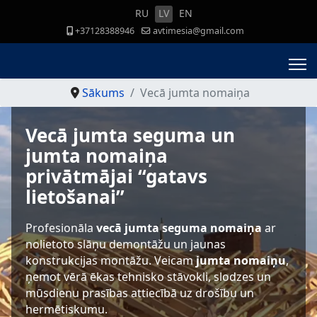
RU
LV
EN
+37128388946
avtimesia@gmail.com
Sākums
Vecā jumta nomaiņa
Vecā jumta seguma un
jumta nomaiņa
privātmājai “gatavs
lietošanai”
Profesionāla
vecā jumta seguma nomaiņa
ar
nolietoto slāņu demontāžu un jaunas
konstrukcijas montāžu. Veicam
jumta nomaiņu
,
ņemot vērā ēkas tehnisko stāvokli, slodzes un
mūsdienu prasības attiecībā uz drošību un
hermētiskumu.