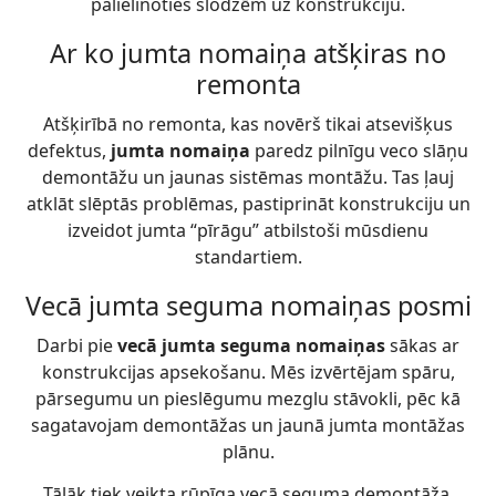
palielinoties slodzēm uz konstrukciju.
Ar ko jumta nomaiņa atšķiras no
remonta
Atšķirībā no remonta, kas novērš tikai atsevišķus
defektus,
jumta nomaiņa
paredz pilnīgu veco slāņu
demontāžu un jaunas sistēmas montāžu. Tas ļauj
atklāt slēptās problēmas, pastiprināt konstrukciju un
izveidot jumta “pīrāgu” atbilstoši mūsdienu
standartiem.
Vecā jumta seguma nomaiņas posmi
Darbi pie
vecā jumta seguma nomaiņas
sākas ar
konstrukcijas apsekošanu. Mēs izvērtējam spāru,
pārsegumu un pieslēgumu mezglu stāvokli, pēc kā
sagatavojam demontāžas un jaunā jumta montāžas
plānu.
Tālāk tiek veikta rūpīga vecā seguma demontāža,