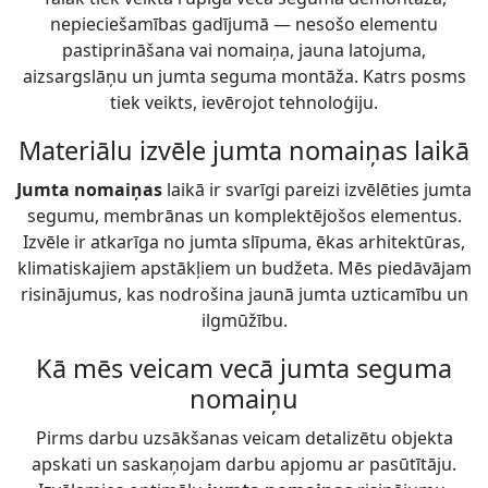
nepieciešamības gadījumā — nesošo elementu
pastiprināšana vai nomaiņa, jauna latojuma,
aizsargslāņu un jumta seguma montāža. Katrs posms
tiek veikts, ievērojot tehnoloģiju.
Materiālu izvēle jumta nomaiņas laikā
Jumta nomaiņas
laikā ir svarīgi pareizi izvēlēties jumta
segumu, membrānas un komplektējošos elementus.
Izvēle ir atkarīga no jumta slīpuma, ēkas arhitektūras,
klimatiskajiem apstākļiem un budžeta. Mēs piedāvājam
risinājumus, kas nodrošina jaunā jumta uzticamību un
ilgmūžību.
Kā mēs veicam vecā jumta seguma
nomaiņu
Pirms darbu uzsākšanas veicam detalizētu objekta
apskati un saskaņojam darbu apjomu ar pasūtītāju.