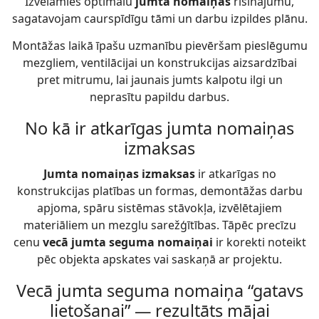
Izvēlamies optimālu
jumta nomaiņas
risinājumu,
sagatavojam caurspīdīgu tāmi un darbu izpildes plānu.
Montāžas laikā īpašu uzmanību pievēršam pieslēgumu
mezgliem, ventilācijai un konstrukcijas aizsardzībai
pret mitrumu, lai jaunais jumts kalpotu ilgi un
neprasītu papildu darbus.
No kā ir atkarīgas jumta nomaiņas
izmaksas
Jumta nomaiņas izmaksas
ir atkarīgas no
konstrukcijas platības un formas, demontāžas darbu
apjoma, spāru sistēmas stāvokļa, izvēlētajiem
materiāliem un mezglu sarežģītības. Tāpēc precīzu
cenu
vecā jumta seguma nomaiņai
ir korekti noteikt
pēc objekta apskates vai saskaņā ar projektu.
Vecā jumta seguma nomaiņa “gatavs
lietošanai” — rezultāts mājai