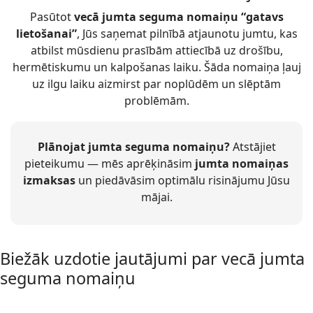
Pasūtot
vecā jumta seguma nomaiņu “gatavs
lietošanai”
, Jūs saņemat pilnībā atjaunotu jumtu, kas
atbilst mūsdienu prasībām attiecībā uz drošību,
hermētiskumu un kalpošanas laiku. Šāda nomaiņa ļauj
uz ilgu laiku aizmirst par noplūdēm un slēptām
problēmām.
Plānojat jumta seguma nomaiņu?
Atstājiet
pieteikumu — mēs aprēķināsim
jumta nomaiņas
izmaksas
un piedāvāsim optimālu risinājumu Jūsu
mājai.
Biežāk uzdotie jautājumi par vecā jumta
seguma nomaiņu