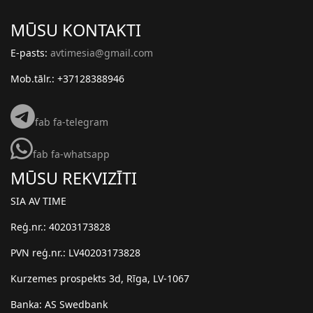
MŪSU KONTAKTI
E-pasts:
avtimesia@gmail.com
Mob.tālr.: +37128388946
fab fa-telegram
fab fa-whatsapp
MŪSU REKVIZĪTI
SIA AV TIME
Reģ.nr.: 40203173828
PVN reģ.nr.: LV40203173828
Kurzemes prospekts 3d, Rīga, LV-1067
Banka: AS Swedbank