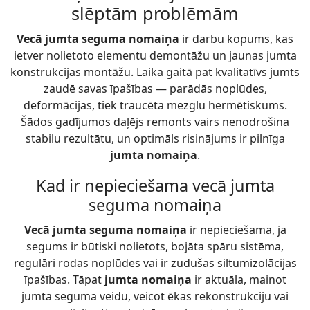
slēptām problēmām
Vecā jumta seguma nomaiņa
ir darbu kopums, kas
ietver nolietoto elementu demontāžu un jaunas jumta
konstrukcijas montāžu. Laika gaitā pat kvalitatīvs jumts
zaudē savas īpašības — parādās noplūdes,
deformācijas, tiek traucēta mezglu hermētiskums.
Šādos gadījumos daļējs remonts vairs nenodrošina
stabilu rezultātu, un optimāls risinājums ir pilnīga
jumta nomaiņa
.
Kad ir nepieciešama vecā jumta
seguma nomaiņa
Vecā jumta seguma nomaiņa
ir nepieciešama, ja
segums ir būtiski nolietots, bojāta spāru sistēma,
regulāri rodas noplūdes vai ir zudušas siltumizolācijas
īpašības. Tāpat
jumta nomaiņa
ir aktuāla, mainot
jumta seguma veidu, veicot ēkas rekonstrukciju vai